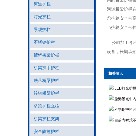
用的桥梁护栏横梁
河道护栏
河道桥梁护栏
灯光护栏
①护轮安全带高度
当护轮安全带伸出
景观护栏
不锈钢护栏
公司加工各种
设备，长期承
镀锌桥梁护栏
桥梁扶手护栏
相关资讯
铁艺桥梁护栏
LED灯光护
锌钢桥梁护栏
旅游景点中内
桥梁护栏立柱
不锈钢护栏容
桥梁护栏支架
目前内衬式不
安全防撞护栏