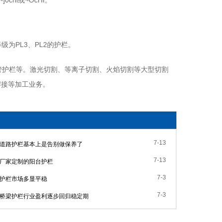
nl或~OcHI。
等级为PL3、PL2的护栏。
护栏等。激光切割、等离子切割、火焰切割等大型切割
焊接等加工业务。
7-13
道路护栏基本上是告别做保养了
7-13
厂家定制的阳台护栏
7-3
护栏市场多显平稳
7-3
桥梁护栏行业盈利逐步回归稳定期