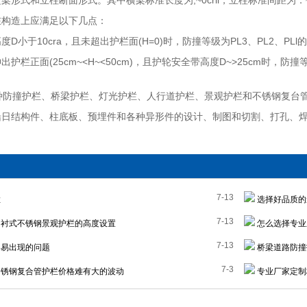
形式和立柱断面形式。其中横梁标准长度为,~0crll，立柱标准间距为．~]0c
在构造上应满足以下几点：
D小于10cra，且未超出护栏面(H=0)时，防撞等级为PL3、PL2、PLl的
护栏正面(25cm~<H~<50cm)，且护轮安全带高度D~>25cm时，防撞
防撞护栏、桥梁护栏、灯光护栏、人行道护栏、景观护栏和不锈钢复台管
船日结构件、柱底板、预埋件和各种异形件的设计、制图和切割、打孔、
7-13
栏
选择好品质的
7-13
衬式不锈钢景观护栏的高度设置
怎么选择专业
7-13
易出现的问题
桥梁道路防撞
7-3
锈钢复合管护栏价格难有大的波动
专业厂家定制